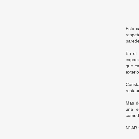
Esta c
respet
parede
En el 
capaci
que ca
exteri
Const
restau
Mas de
una es
comodi
Nº AR