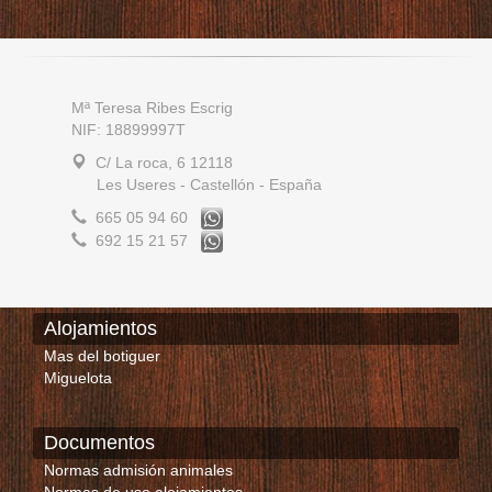
Mª Teresa Ribes Escrig
NIF: 18899997T
C/ La roca, 6 12118
Les Useres - Castellón - España
665 05 94 60
692 15 21 57
Alojamientos
Mas del botiguer
Miguelota
Documentos
Normas admisión animales